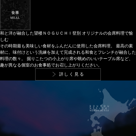
食事
MEAL
和と洋が融合した望楼ＮＯＧＵＣＨＩ登別
オリジナルの会席料理で愉
しむ
その時期最も美味しい食材をふんだんに使用した会席料理。
最高の素
材に、味付けという洗練を加えて完成される和食とフレンチが融合した
料理の数々。
掘りこたつの小上がり席や眺めのいいテーブル席など、
趣が異なる個室のお食事処でお召し上がりください。
詳しく見る