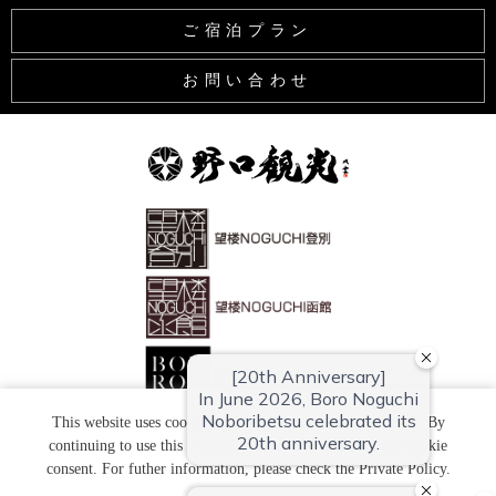
ご宿泊プラン
お問い合わせ
This website uses cookies to improve your user experience. By
continuing to use this website, you have agreed with our cookie
Copyright (C) 望楼ＮＯＧＵＣＨＩ登別 All Rights Reserved.
consent. For futher information, please check the
Private Policy
.