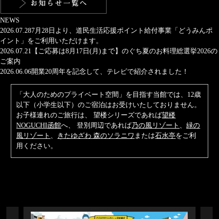
NEWS
2026.07.28
7月28日より、道民生活応援ポイント給付事業「どうみんポ
イント」をご利用いただけます。
2026.07.21
【ご応募は8月17日(月)まで】のぐち夏のお料理総選挙2026の
ご案内
2026.06.06
開業20周年を記念して、テレビで紹介されました！
「大人のためのプライベート空間」を目指す当館では、12歳
以下（小学生以下）のご宿泊はお受けいたしておりません。
お子様連れのご旅行は、
望楼シリーズであれば
望楼
NOGUCHI函館
へ、 登別周辺であれば
乃の風リゾート
、
緑の
風リゾート
、
きたゆざわ 森のソラニワ
または
石水亭
をご利
用ください。