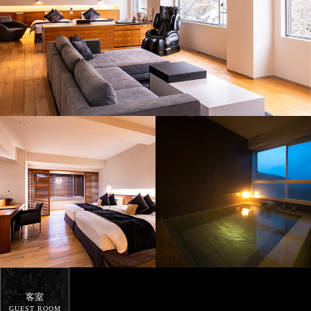
客室
GUEST ROOM