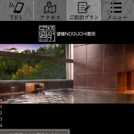
1
2
3
4