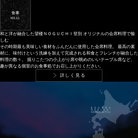
食事
MEAL
和と洋が融合した望楼ＮＯＧＵＣＨＩ登別
オリジナルの会席料理で愉
しむ
その時期最も美味しい食材をふんだんに使用した会席料理。
最高の素
材に、味付けという洗練を加えて完成される和食とフレンチが融合した
料理の数々。
掘りこたつの小上がり席や眺めのいいテーブル席など、
趣が異なる個室のお食事処でお召し上がりください。
詳しく見る