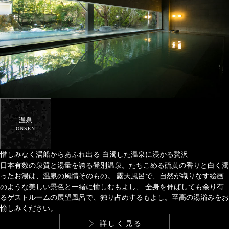
温泉
ONSEN
惜しみなく湯船からあふれ出る
白濁した温泉に浸かる贅沢
日本有数の泉質と湯量を誇る登別温泉。たちこめる硫黄の香りと白く濁
ったお湯は、温泉の風情そのもの。
露天風呂で、自然が織りなす絵画
のような美しい景色と一緒に愉しむもよし、
全身を伸ばしても余り有
るゲストルームの展望風呂で、独り占めするもよし。至高の湯浴みをお
愉しみください。
詳しく見る