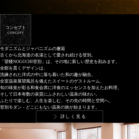
コンセプト
CONCEPT
モダニズムとジャパニズムの邂逅
古くから北海道の名湯として愛され続ける登別。
「望楼NOGUCHI登別」は、その地に新しい歴史を刻みます。
全館を貫くデザインは、
洗練された洋式の中に落ち着いた和の趣が融合。
全室温泉展望風呂を備えたスイートのゲストルーム、
旬の味覚が彩る和食会席に洋食のエッセンスを加えたお料理。
そして日本有数の泉質にふさわしい温泉の味わい。
ふたりで楽しむ、人生を楽しむ、その先の時間と空間へ。
登別モダン - どこにもない温泉の旅が始まります。
詳しく見る