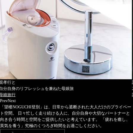
記念日に、
2人だけの時間が過ごせる旅に出る
記念日旅行
Prev
Next
「望楼NOGUCHI登別」は、日常から遮断された大人だけのプライベー
ト空間。
日々忙しく走り続ける人に、自分自身や大切なパートナーと
向き合う時間と空間をご提供したいと考えています。
「疲れを癒し、
英気を養う」究極のくつろぎ時間をお過ごしください。