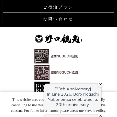
ご宿泊プラン
お問い合わせ
This website uses cookies to improve your user experience. By
continuing to use this website, you have agreed with our cookie
Copyright (C) 望楼ＮＯＧＵＣＨＩ登別 All Rights Reserved.
consent. For futher information, please check the
Private Policy
.