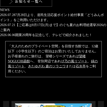
NEWS
2026.07.28
7月28日より、道民生活応援ポイント給付事業「どうみんポ
イント」をご利用いただけます。
2026.07.21
【ご応募は8月17日(月)まで】のぐち夏のお料理総選挙2026の
ご案内
2026.06.06
開業20周年を記念して、テレビで紹介されました！
「大人のためのプライベート空間」を目指す当館では、12歳
以下（小学生以下）のご宿泊はお受けいたしておりません。
お子様連れのご旅行は、
望楼シリーズであれば
望楼
NOGUCHI函館
へ、 登別周辺であれば
乃の風リゾート
、
緑の
風リゾート
、
きたゆざわ 森のソラニワ
または
石水亭
をご利
用ください。