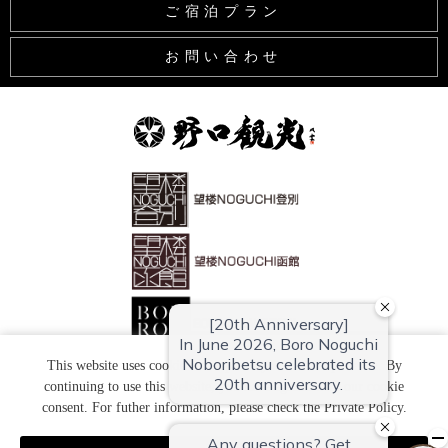
ご宿泊プラン
お問い合わせ
This website uses cookies to improve your user experience. By
continuing to use this website, you have agreed with our cookie
Copyright (C) 望楼ＮＯＧＵＣＨＩ登別 All Rights Reserved.
consent. For futher information, please check the
Private Policy
.