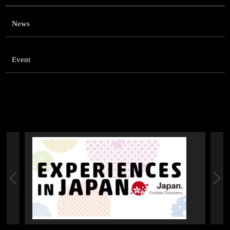
News
Event